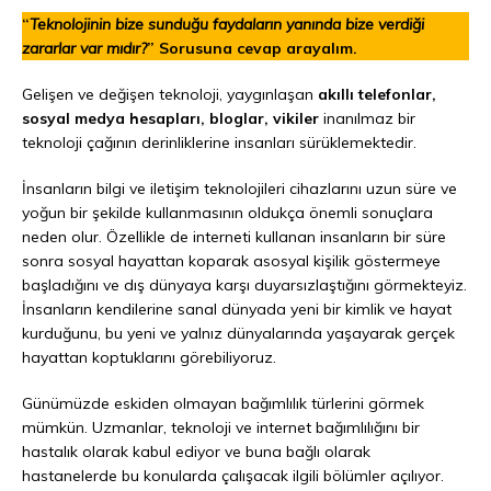
“
Teknolojinin bize sunduğu faydaların yanında bize verdiği
zararlar var mıdır?
” Sorusuna cevap arayalım.
Gelişen ve değişen teknoloji, yaygınlaşan
akıllı telefonlar,
sosyal medya hesapları, bloglar, vikiler
inanılmaz bir
teknoloji çağının derinliklerine insanları sürüklemektedir.
İnsanların bilgi ve iletişim teknolojileri cihazlarını uzun süre ve
yoğun bir şekilde kullanmasının oldukça önemli sonuçlara
neden olur. Özellikle de interneti kullanan insanların bir süre
sonra sosyal hayattan koparak asosyal kişilik göstermeye
başladığını ve dış dünyaya karşı duyarsızlaştığını görmekteyiz.
İnsanların kendilerine sanal dünyada yeni bir kimlik ve hayat
kurduğunu, bu yeni ve yalnız dünyalarında yaşayarak gerçek
hayattan koptuklarını görebiliyoruz.
Günümüzde eskiden olmayan bağımlılık türlerini görmek
mümkün. Uzmanlar, teknoloji ve internet bağımlılığını bir
hastalık olarak kabul ediyor ve buna bağlı olarak
hastanelerde bu konularda çalışacak ilgili bölümler açılıyor.