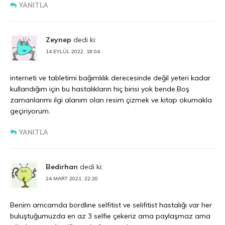
YANITLA
Zeynep
dedi ki:
14 EYLÜL 2022, 18:04
interneti ve tabletimi bağımlılık derecesinde değil yeteri kadar
kullandığım için bu hastalıkların hiç birisi yok bende.Boş
zamanlarımı ilgi alanım olan resim çizmek ve kitap okumakla
geçiriyorum.
YANITLA
Bedirhan
dedi ki:
24 MART 2021, 22:20
Benim amcamda bordlıne selfitist ve selifitist hastalığı var her
buluştuğumuzda en az 3 selfie çekeriz ama paylaşmaz ama