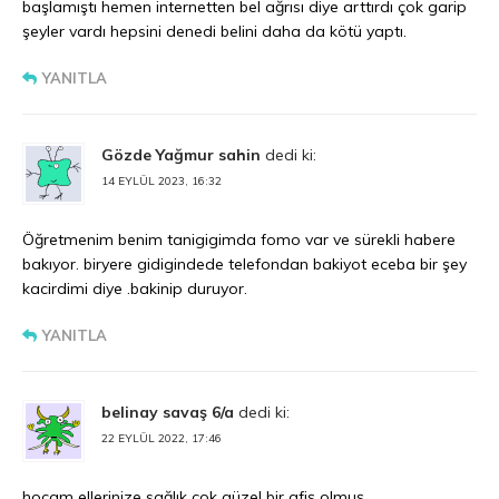
başlamıştı hemen internetten bel ağrısı diye arttırdı çok garip
şeyler vardı hepsini denedi belini daha da kötü yaptı.
YANITLA
Gözde Yağmur sahin
dedi ki:
14 EYLÜL 2023, 16:32
Öğretmenim benim tanigigimda fomo var ve sürekli habere
bakıyor. biryere gidigindede telefondan bakiyot eceba bir şey
kacirdimi diye .bakinip duruyor.
YANITLA
belinay savaş 6/a
dedi ki:
22 EYLÜL 2022, 17:46
hocam ellerinize sağlık çok güzel bir afiş olmuş