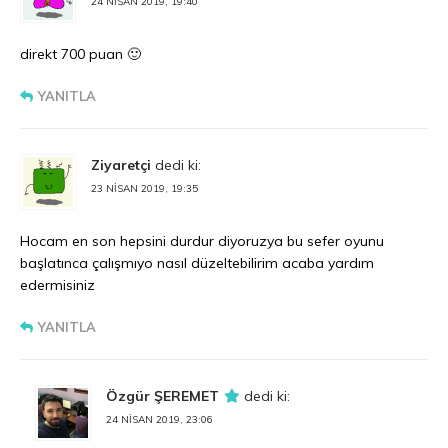
24 NISAN 2019, 19:40
direkt 700 puan 🙂
YANITLA
Ziyaretçi
dedi ki:
23 NISAN 2019, 19:35
Hocam en son hepsini durdur diyoruzya bu sefer oyunu
başlatınca çalışmıyo nasıl düzeltebilirim acaba yardım
edermisiniz
YANITLA
Özgür ŞEREMET
dedi ki:
24 NISAN 2019, 23:06