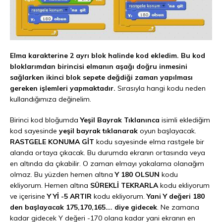
Elma karakterine 2 ayrı blok halinde kod ekledim.
Bu kod
bloklarımdan birincisi elmanın aşağı doğru inmesini
sağlarken ikinci blok sepete değdiği zaman yapılması
gereken işlemleri yapmaktadır.
Sırasıyla hangi kodu neden
kullandığımıza değinelim.
Birinci kod bloğumda
Yeşil Bayrak Tıklanınca
isimli eklediğim
kod sayesinde
yeşil bayrak tıklanarak
oyun başlayacak.
RASTGELE KONUMA GİT
kodu sayesinde elma rastgele bir
alanda ortaya çıkacak. Bu durumda ekranın ortasında veya
en altında da çıkabilir. O zaman elmayı yakalama olanağım
olmaz. Bu yüzden hemen altına
Y 180 OLSUN
kodu
ekliyorum. Hemen altına
SÜREKLİ TEKRARLA
kodu ekliyorum
ve içerisine
Y Yİ -5 ARTIR
kodu ekliyorum.
Yani Y değeri 180
den başlayacak 175,170,165…. diye gidecek
. Ne zamana
kadar gidecek Y değeri -170 olana kadar yani ekranın en