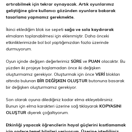
artırabilmek için tekrar oynayacak. Artık oyunlarımız
geliştiğine göre kullanıcı gözünden oyunlara bakarak
tasarlama yapmamız gerekmekte.
İkinci eklediğim blok ise sepeti
sağa ve sola kaydırarak
elmaların toplanabilmesi için eklenmiştir. Daha önceki
etkinliklerimizde bol bol yaptığımızdan fazla üzerinde
durmuyorum.
Oyun içinde değişen değerlerimiz
SÜRE
ve
PUAN
olacaktır. Bu
yüzden iki projeye başlamadan önce iki değişken
oluşturmamız gerekiyor. Oluşturmak için önce
VERİ
blokları
altında bulunan
BİR DEĞİŞKEN OLUŞTUR
butonuna basarak
bir değişken oluşturmamız gerekiyor.
Son olarak oyuna dilediğiniz kadar elma ekleyebilirsiniz.
Bunun için elma karakteri üzerine sağ tıklayarak
KOPYASINI
OLUŞTUR
diyerek çoğaltıyorum.
Etkinliği yapacak öğrencilerin hayal güçlerini kısıtlamamak
için sadece temel bilgileri veriyorum. Üzerine istediğiniz