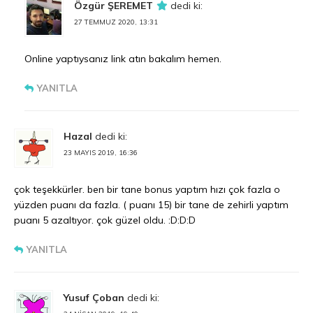
Özgür ŞEREMET
dedi ki:
27 TEMMUZ 2020, 13:31
Online yaptıysanız link atın bakalım hemen.
YANITLA
Hazal
dedi ki:
23 MAYIS 2019, 16:36
çok teşekkürler. ben bir tane bonus yaptım hızı çok fazla o
yüzden puanı da fazla. ( puanı 15) bir tane de zehirli yaptım
puanı 5 azaltıyor. çok güzel oldu. :D:D:D
YANITLA
Yusuf Çoban
dedi ki: