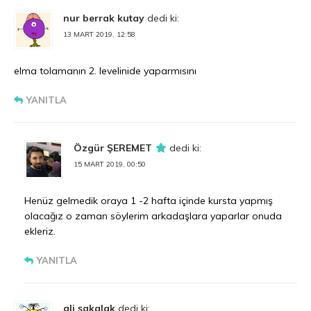
nur berrak kutay
dedi ki:
13 MART 2019, 12:58
elma tolamanın 2. levelinide yaparmısını
YANITLA
Özgür ŞEREMET
dedi ki:
15 MART 2019, 00:50
Henüz gelmedik oraya 1 -2 hafta içinde kursta yapmış
olacağız o zaman söylerim arkadaşlara yaparlar onuda
ekleriz.
YANITLA
ali şakalak
dedi ki: