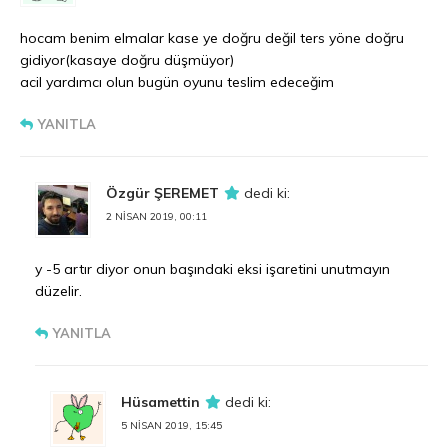
hocam benim elmalar kase ye doğru değil ters yöne doğru
gidiyor(kasaye doğru düşmüyor)
acil yardımcı olun bugün oyunu teslim edeceğim
YANITLA
Özgür ŞEREMET
dedi ki:
2 NISAN 2019, 00:11
y -5 artır diyor onun başındaki eksi işaretini unutmayın
düzelir.
YANITLA
Hüsamettin
dedi ki:
5 NISAN 2019, 15:45