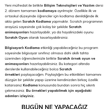
Yeni müfredat ile birlikte
Bilişim Teknolojileri ve Yazılım
dersi
2. dönem tamamen
kodlamaya
ayrılmıştır. Özellikle ilk ve
ortaokul düzeyinde öğrenciler için kodlama denildiğinde ilk
akla gelen
Scratch Kodlama
yapmaktır. Scratch programının
arayüzü sayesinde çok kolay bir şekilde
Scratch
animasyonları
hazırlayabilir, ya da hayalinizdeki oyunu
Scratch Oyun
olarak tasarlayabilirsiniz.
Bilgisayarlı Kodlama
etkinliği yapabileceğiniz bu program
sayesinde bilgisayar sınıfınız olmasa dahi akıllı tahta
üzerinden öğrencilerinizle birlikte
Scratch örnek oyun ve
animasyonları
hazırlayabilirsiniz. Bu kategori altında
derslerde kullanabileceğiniz bolca
Scratch
örnekleri
paylaşacağım. Paylaştığım bu etkinlikleri tamamını
düzgün bir şekilde yapıp üzerine kendinizden birkaç özellik
katarsanız
Kodlama
konusunda bundan sonra hiç sıkıntı
çekmezsiniz.
Bu örnekleri yapabilmek için aşağıdaki
adımları izleyiniz.
BUGÜN NE YAPACAĞIZ