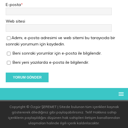
E-posta
*
Web sitesi
Adımı, e-posta adresimi ve web sitemi bu tarayıcıda bir
sonraki yorumum için kaydedin.
Beni sonraki yorumlar için e-posta ile bilgilendir.
Beni yeni yazılarda e-posta ile bilgilendir.
Copyright © Özgür ŞEREMET | Sitede bulunan tüm içerikleri kaynak
göstererek dilediğiniz gibi paylaşabilirsiniz. Telif Hakkına sahip
içeriklerin paylaşıldığını düşünen hak sahipleri iletişim kanallarından
ulaşmaları halinde ilgili içerik kaldırılacaktır.