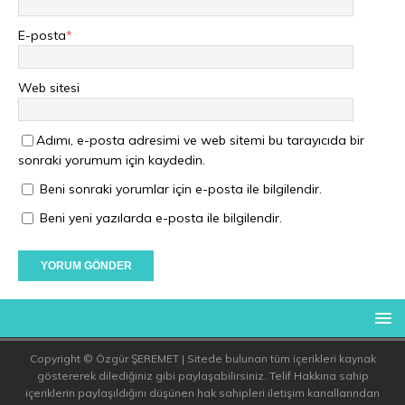
E-posta
*
Web sitesi
Adımı, e-posta adresimi ve web sitemi bu tarayıcıda bir
sonraki yorumum için kaydedin.
Beni sonraki yorumlar için e-posta ile bilgilendir.
Beni yeni yazılarda e-posta ile bilgilendir.
Copyright © Özgür ŞEREMET | Sitede bulunan tüm içerikleri kaynak
göstererek dilediğiniz gibi paylaşabilirsiniz. Telif Hakkına sahip
içeriklerin paylaşıldığını düşünen hak sahipleri iletişim kanallarından