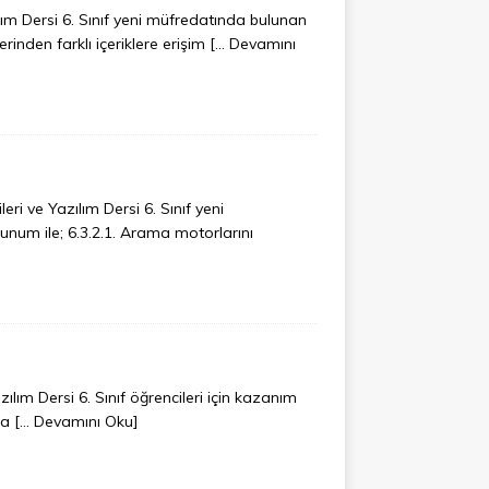
lım Dersi 6. Sınıf yeni müfredatında bulunan
rinden farklı içeriklere erişim
[… Devamını
 ve Yazılım Dersi 6. Sınıf yeni
num ile; 6.3.2.1. Arama motorlarını
lım Dersi 6. Sınıf öğrencileri için kazanım
la
[… Devamını Oku]