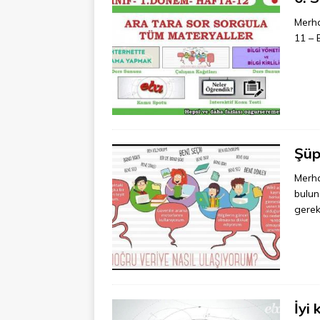
Merha
11 – 
Şüp
Merha
bulun
gere
İyi