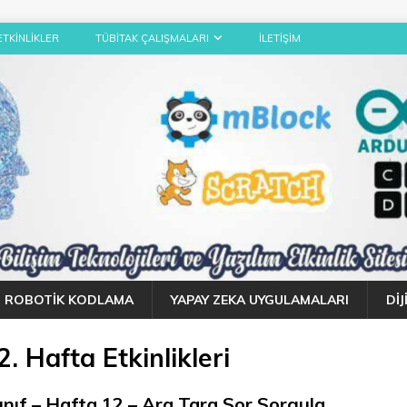
ETKINLIKLER
TÜBITAK ÇALIŞMALARI
İLETIŞIM
ROBOTIK KODLAMA
YAPAY ZEKA UYGULAMALARI
DI
. Hafta Etkinlikleri
Sınıf – Hafta 12 – Ara Tara Sor Sorgula