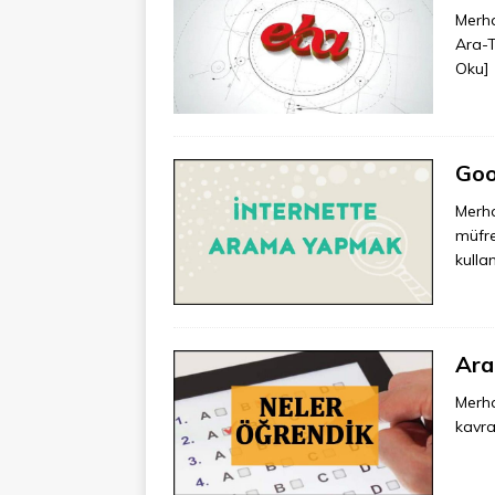
Merha
Ara-T
Oku]
Goo
Merha
müfre
kulla
Ara
Merha
kavra