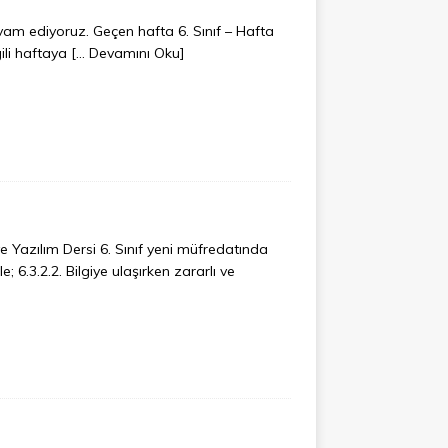
am ediyoruz. Geçen hafta 6. Sınıf – Hafta
gili haftaya
[… Devamını Oku]
 Yazılım Dersi 6. Sınıf yeni müfredatında
 6.3.2.2. Bilgiye ulaşırken zararlı ve