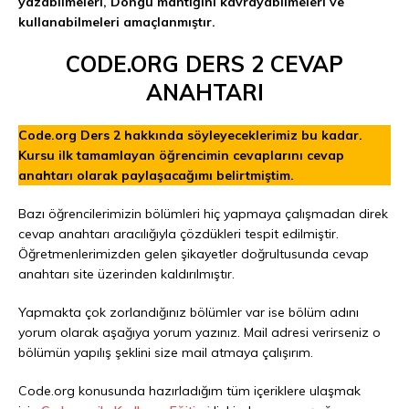
yazabilmeleri, Döngü mantığını kavrayabilmeleri ve
kullanabilmeleri amaçlanmıştır.
CODE.ORG DERS 2 CEVAP
ANAHTARI
Code.org Ders 2 hakkında söyleyeceklerimiz bu kadar.
Kursu ilk tamamlayan öğrencimin cevaplarını cevap
anahtarı olarak paylaşacağımı belirtmiştim.
Bazı öğrencilerimizin bölümleri hiç yapmaya çalışmadan direk
cevap anahtarı aracılığıyla çözdükleri tespit edilmiştir.
Öğretmenlerimizden gelen şikayetler doğrultusunda cevap
anahtarı site üzerinden kaldırılmıştır.
Yapmakta çok zorlandığınız bölümler var ise bölüm adını
yorum olarak aşağıya yorum yazınız. Mail adresi verirseniz o
bölümün yapılış şeklini size mail atmaya çalışırım.
Code.org konusunda hazırladığım tüm içeriklere ulaşmak