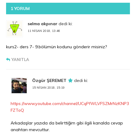
1 YORUM
selma akpınar
dedi ki:
11 NISAN 2018, 13:46
kurs2- ders 7- 9.bölümün kodunu gönderir misiniz?
YANITLA
Özgür ŞEREMET
dedi ki:
15 NISAN 2018, 15:19
https://www.youtube.com/channel/UCqPfWLVFSZMrNzKNP3
FZToQ
Arkadaşlar yazıda da belirttiğim gibi ilgili kanalda cevap
anahtarı mevcuttur.