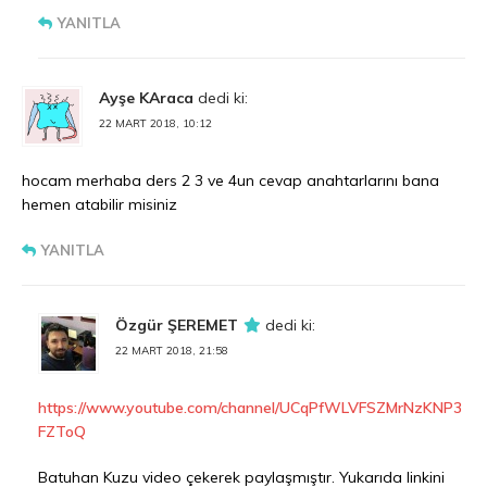
YANITLA
Ayşe KAraca
dedi ki:
22 MART 2018, 10:12
hocam merhaba ders 2 3 ve 4un cevap anahtarlarını bana
hemen atabilir misiniz
YANITLA
Özgür ŞEREMET
dedi ki:
22 MART 2018, 21:58
https://www.youtube.com/channel/UCqPfWLVFSZMrNzKNP3
FZToQ
Batuhan Kuzu video çekerek paylaşmıştır. Yukarıda linkini