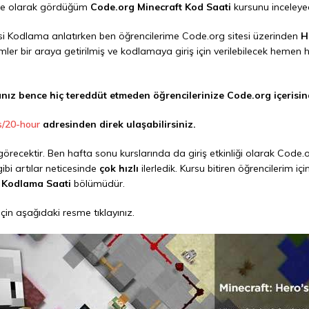
ite olarak gördüğüm
Code.org Minecraft Kod Saati
kursunu inceleye
rsi Kodlama anlatırken ben öğrencilerime Code.org sitesi üzerinden
H
ölümler bir araya getirilmiş ve kodlamaya giriş için verilebilecek heme
ız bence hiç tereddüt etmeden öğrencilerinize Code.org içerisin
/s/20-hour
adresinden direk ulaşabilirsiniz.
i görecektir. Ben hafta sonu kurslarında da giriş etkinliği olarak Cod
ibi artılar neticesinde
çok hızlı
ilerledik. Kursu bitiren öğrencilerim 
 Kodlama Saati
bölümüdür.
in aşağıdaki resme tıklayınız.