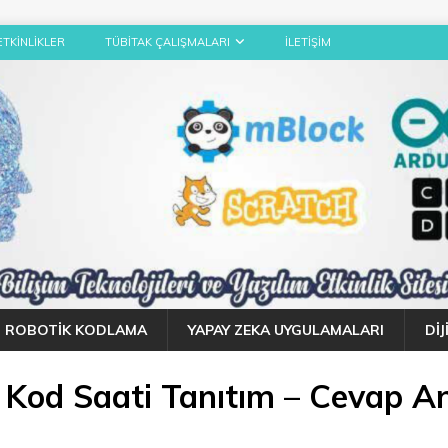
ETKINLIKLER
TÜBITAK ÇALIŞMALARI
İLETIŞIM
ROBOTIK KODLAMA
YAPAY ZEKA UYGULAMALARI
DI
 Kod Saati Tanıtım – Cevap A