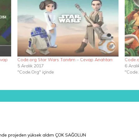
evap
Code.org Star Wars Tanıtım – Cevap Anahtarı
Code.o
5 Aralık 2017
6 Aralı
"Code.Org" içinde
"Code.
sinde projeden yüksek aldım ÇOK SAĞOLUN