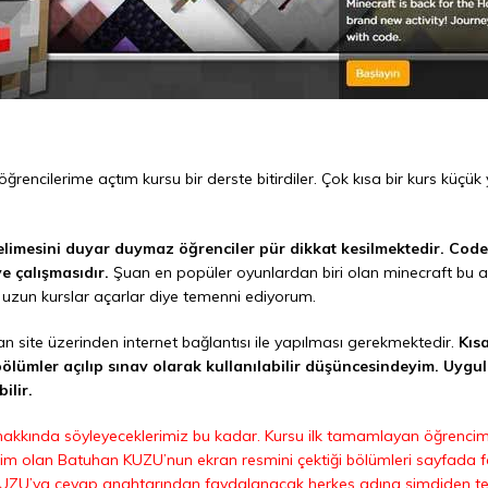
ğrencilerime açtım kursu bir derste bitirdiler. Çok kısa bir kurs küçük 
mesini duyar duymaz öğrenciler pür dikkat kesilmektedir. Code.or
e çalışmasıdır.
Şuan en popüler oyunlardan biri olan minecraft bu a
uzun kurslar açarlar diye temenni ediyorum.
 site üzerinden internet bağlantısı ile yapılması gerekmektedir.
Kıs
 bölümler açılıp sınav olarak kullanılabilir düşüncesindeyim. Uyg
ilir.
hakkında söyleyeceklerimiz bu kadar. Kursu ilk tamamlayan öğrencim
encim olan Batuhan KUZU’nun ekran resmini çektiği bölümleri sayfada
UZU’ya cevap anahtarından faydalanacak herkes adına şimdiden te