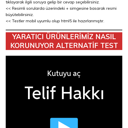
tıklayarak ilgili soruya gelip bir cevap seçebilirsiniz.
<< Resimli sorularda üzerindeki + simgesine basarak resmi
büyütebilirsiniz.
<< Testler mobil uyumlu olup html5 ile hazırlanmıştır.
YARATICI ÜRÜNLERİMİZ NASIL
KORUNUYOR ALTERNATİF TEST