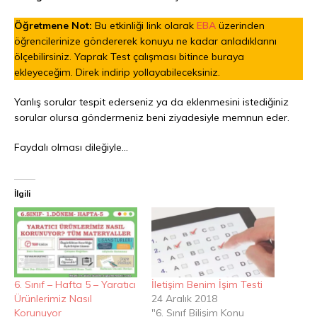
Öğretmene Not:
Bu etkinliği link olarak
EBA
üzerinden
öğrencilerinize göndererek konuyu ne kadar anladıklarını
ölçebilirsiniz. Yaprak Test çalışması bitince buraya
ekleyeceğim. Direk indirip yollayabileceksiniz.
Yanlış sorular tespit ederseniz ya da eklenmesini istediğiniz
sorular olursa göndermeniz beni ziyadesiyle memnun eder.
Faydalı olması dileğiyle…
İlgili
6. Sınıf – Hafta 5 – Yaratıcı
İletişim Benim İşim Testi
Ürünlerimiz Nasıl
24 Aralık 2018
Korunuyor
"6. Sınıf Bilişim Konu