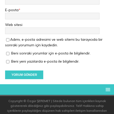
E-posta
*
Web sitesi
Adımı, e-posta adresimi ve web sitemi bu tarayıcıda bir
sonraki yorumum için kaydedin.
Beni sonraki yorumlar için e-posta ile bilgilendir.
Beni yeni yazılarda e-posta ile bilgilendir.
Copyright © Özgür ŞEREMET | Sitede bulunan tüm içerikleri kaynak
göstererek dilediğiniz gibi paylaşabilirsiniz. Telif Hakkına sahip
içeriklerin paylaşıldığını düşünen hak sahipleri iletişim kanallarından