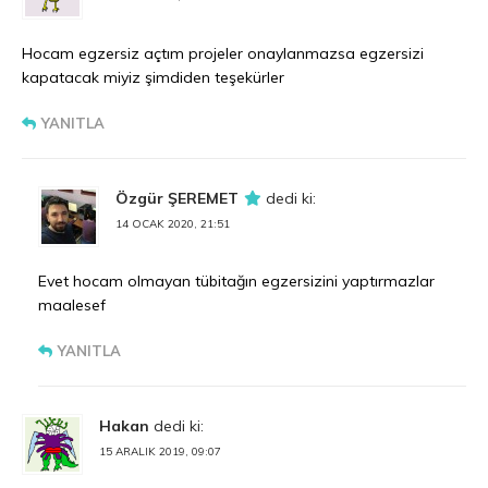
Hocam egzersiz açtım projeler onaylanmazsa egzersizi
kapatacak miyiz şimdiden teşekürler
YANITLA
Özgür ŞEREMET
dedi ki:
14 OCAK 2020, 21:51
Evet hocam olmayan tübitağın egzersizini yaptırmazlar
maalesef
YANITLA
Hakan
dedi ki:
15 ARALIK 2019, 09:07