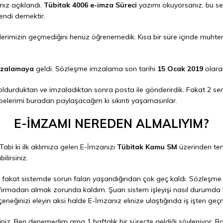
mız açıklandı.
Tübitak 4006 e-imza Süreci
yazımı okuyorsanız, bu sen
endi demektir.
jelerimizin geçmediğini henüz öğrenemedik. Kısa bir süre içinde muh
mzalamaya
geldi. Sözleşme imzalama son tarihi
15 Ocak 2019
olarak
doldurduktan ve imzaladıktan sonra posta ile gönderirdik. Fakat 2 se
crübelerimi buradan paylaşacağım ki sıkıntı yaşamasınlar.
E-İMZAMI NEREDEN ALMALIYIM?
abi ki ilk aklımıza gelen E-İmzanızı
Tübitak Kamu SM
üzerinden tem
lirsiniz.
akat sistemde sorun falan yaşandığından çok geç kaldı. Sözleşme s
 firmadan almak zorunda kaldım. Şuan sistem işleyişi nasıl durumd
eğinizi eleyin aksi halde E-İmzanız elinize ulaştığında iş işten geçm
iniz. Ben denemedim ama 1 haftalık bir süreçte geldiği söyleniyor. Ba