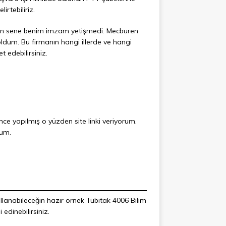
irtebiliriz.
eçen sene benim imzam yetişmedi. Mecburen
dum. Bu firmanın hangi illerde ve hangi
t edebilirsiniz.
e yapılmış o yüzden site linki veriyorum.
rum.
lanabileceğin hazır örnek Tübitak 4006 Bilim
edinebilirsiniz.