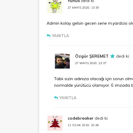
Yunus
dedi ki:
27 MAYIS 2020, 13:30
Admin kolay gelsin gecen sene m.yardcisi ol
YANITLA
Özgür ŞEREMET
dedi ki:
27 MAYIS 2020, 23:37
Tabii sizin adınıza olacağı için sorun o
normalde yürütücü olamıyor. E imzada bö
YANITLA
codebreaker
dedi ki:
11 OCAK 2019, 10:38