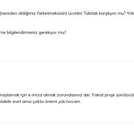
ereden aldığımız farketmeksizin) ücretini Tübitak karşılıyor mu? Y
time bilgilendirmeniz gerekiyor mu?
naylamak için e-imza almak zorundasınız der. Fakat proje yürütücüler
si olabilir evet ama çokta önemi yok hocam.