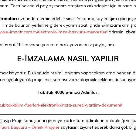
rım. Tecrübelerinizi paylaşırsanız araştıran arkadaşlar için burada bel
firmaları
üzerinden temin edebilirsiniz. Yukarıda söylediğim gibi g
limde bulunan yerlerine giderek yarım saat içinde E-İmzamı almış ol
ww.e-imzatr.com.tr/elektronik-imza-basvuru-merkezleri
adresini ziyare
alternatif bilen varsa yorum olarak yazarsanız paylaşırım.
E-İMZALAMA NASIL YAPILIR
lamak istiyoruz. Bu konuda resimli anlatım yapacaktım ama benden önc
ları uygulayarak projelerini sorunsuz imzalayabileceklerini düşünüyo
Tübitak 4006 e-imza Adımları
ubitak-bilim-fuarlari-elektronik-imza-sureci-yardim-dokumani/
yıp Proje sonuçlarını girmeye kadar tüm adımların anlatıldığı ve kul
Fuarı: Başvuru – Örnek Projeler
sayfasını ziyaret ederek daha çok bilgi 