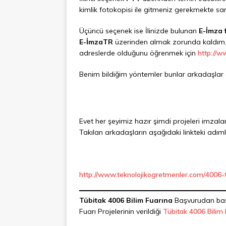
kimlik fotokopisi ile gitmeniz gerekmekte sanı
Üçüncü seçenek ise İlinizde bulunan
E-İmza 
E-İmzaTR
üzerinden almak zorunda kaldım. İ
adreslerde olduğunu öğrenmek için
http://w
Benim bildiğim yöntemler bunlar arkadaşlar 
Evet her şeyimiz hazır şimdi projeleri imza
Takılan arkadaşların aşağıdaki linkteki adım
http://www.teknolojikogretmenler.com/4006-t
Tübitak 4006 Bilim Fuarına
Başvurudan başla
Fuarı Projelerinin verildiği
Tübitak 4006 Bilim 