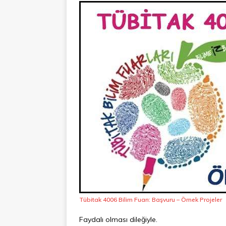
Tübitak 4006 Bilim Fuarı: Başvuru – Örnek Projeler
Faydalı olması dileğiyle.