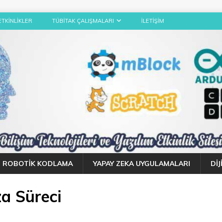
ETKINLIKLER
TÜBITAK ÇALIŞMALARI
İLETIŞIM
ROBOTIK KODLAMA
YAPAY ZEKA UYGULAMALARI
DI
a Süreci