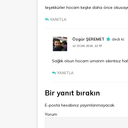
teşekkürler hocam keşke daha önce okusaymı
YANITLA
Özgür ŞEREMET
dedi ki:
12 OCAK 2019, 22:57
Sağlık olsun hocam umarım sıkıntısız hall
YANITLA
Bir yanıt bırakın
E-posta hesabınız yayımlanmayacak.
Yorum