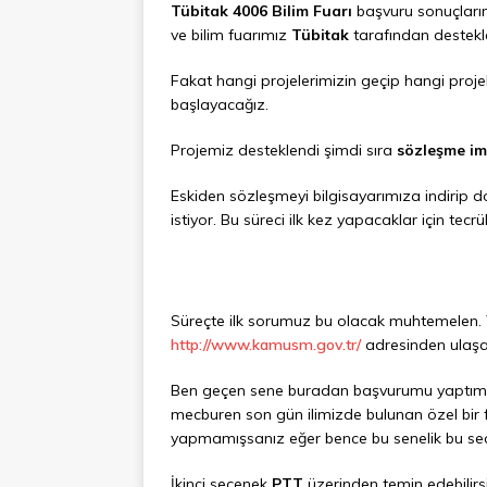
Tübitak 4006 Bilim Fuarı
başvuru sonuçları
ve bilim fuarımız
Tübitak
tarafından destekl
Fakat hangi projelerimizin geçip hangi pro
başlayacağız.
Projemiz desteklendi şimdi sıra
sözleşme i
Eskiden sözleşmeyi bilgisayarımıza indirip 
istiyor. Bu süreci ilk kez yapacaklar için te
Süreçte ilk sorumuz bu olacak muhtemelen. T
http://www.kamusm.gov.tr/
adresinden ulaşabi
Ben geçen sene buradan başvurumu yaptım f
mecburen son gün ilimizde bulunan özel bir
yapmamışsanız eğer bence bu senelik bu seçen
İkinci seçenek
PTT
üzerinden temin edebilirs