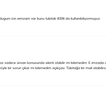
dugum icin eimzam var bunu tubitak 4006 da kullanibiliyormuyuz.
lmaz sadece ünvan konusunda sıkıntı olabilir mi bilemedim. E-imzada
yle bir sorun çıkar mı bilemedim açıkçası. Tübitağa bir mail atabili