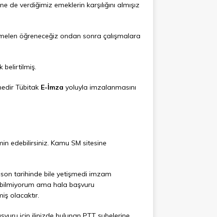
e de verdiğimiz emeklerin karşılığını almışız
temelen öğreneceğiz ondan sonra çalışmalara
 belirtilmiş.
nedir Tübitak
E-İmza
yoluyla imzalanmasını
in edebilirsiniz. Kamu SM sitesine
on tarihinde bile yetişmedi imzam
a bilmiyorum ama hala başvuru
iş olacaktır.
şvuru için ilinizde bulunan PTT şubelerine