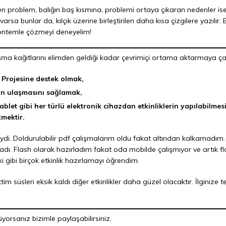
en problem, balığın baş kısmına, problemi ortaya çıkaran nedenler ise g
rsa bunlar da, kılçık üzerine birleştirilen daha kısa çizgilere yazılır
yöntemle çözmeyi deneyelim!
ışma kağıtlarını elimden geldiği kadar çevrimiçi ortama aktarmaya ç
k Projesine destek olmak,
sin ulaşmasını sağlamak,
 tablet gibi her türlü elektronik cihazdan etkinliklerin yapılabilm
kmektir.
i. Doldurulabilir pdf çalışmalarım oldu fakat altından kalkamadım.
ı. Flash olarak hazırladım fakat oda mobilde çalışmıyor ve artık fla
gibi birçok etkinlik hazırlamayı öğrendim.
ttim süsleri eksik kaldı diğer etkinlikler daha güzel olacaktır. İlginize
orsanız bizimle paylaşabilirsiniz.