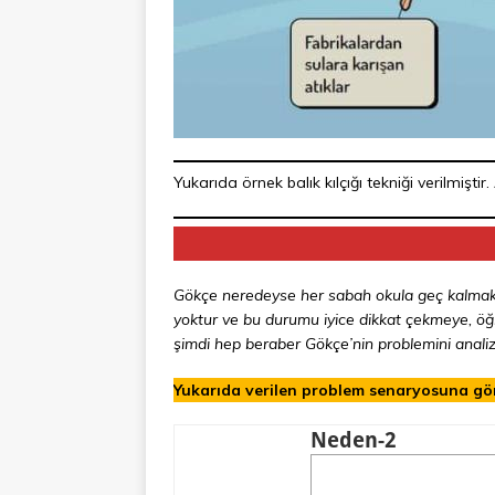
Yukarıda örnek balık kılçığı tekniği verilmiş
Gökçe neredeyse her sabah okula geç kalmakta
yoktur ve bu durumu iyice dikkat çekmeye, öğr
şimdi hep beraber Gökçe’nin problemini analiz
Yukarıda verilen problem senaryosuna göre