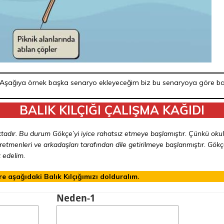
tir. Aşağıya örnek başka senaryo ekleyeceğim biz bu senaryoya göre ba
BALIK KILÇIĞI ÇALIŞMA KAĞIDI
dır. Bu durum Gökçe’yi iyice rahatsız etmeye başlamıştır. Çünkü okuld
etmenleri ve arkadaşları tarafından dile getirilmeye başlanmıştır. Gök
 edelim.
 aşağıdaki Balık Kılçığımızı dolduralım.