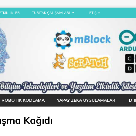
ETKINLIKLER
TÜBITAK ÇALIŞMALARI
İLETIŞIM
ROBOTIK KODLAMA
YAPAY ZEKA UYGULAMALARI
DI
lışma Kağıdı