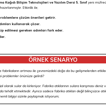
şma Kağıdı
Bilişim Teknolojileri ve Yazılım Dersi 5. Sınıf
yeni müfre
azırlanmıştır. Etkinlik ile;
problemlere çözüm önerileri getirir.
adımları kullanarak çözer.
ip edilmesi gereken adımları fark eder.
der.
ÖRNEK SENARYO
 fabrikaların artması ile çevremizdeki doğa da bu gelişmelerden etkileniyo
ibi problemler önünüze gelirdi?
olarak sular da kirleniyor. Fabrika atıklarının sulara karışması deniz v
da tehdit etmektedir. Ayrıca sadece fabrika atıkları değil bilinçsizce atıl
mli bilgiyi sizinle paylaşmak istiyorum;