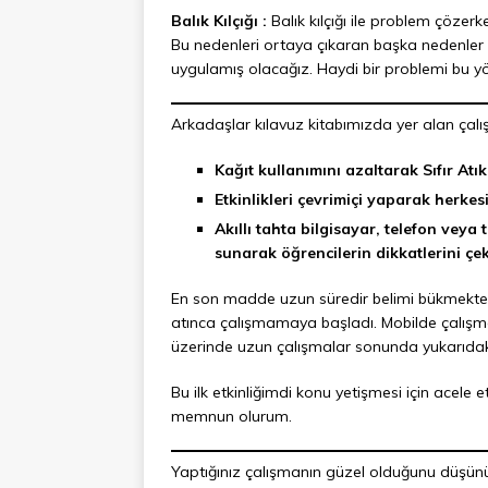
Balık Kılçığı :
Balık kılçığı ile problem çözerk
Bu nedenleri ortaya çıkaran başka nedenler va
uygulamış olacağız. Haydi bir problemi bu 
Arkadaşlar kılavuz kitabımızda yer alan çal
Kağıt kullanımını azaltarak Sıfır Atı
Etkinlikleri çevrimiçi yaparak herke
Akıllı tahta bilgisayar, telefon veya
sunarak öğrencilerin dikkatlerini çe
En son madde uzun süredir belimi bükmekteyd
atınca çalışmamaya başladı. Mobilde çalışmad
üzerinde uzun çalışmalar sonunda yukarıdaki 
Bu ilk etkinliğimdi konu yetişmesi için acele e
memnun olurum.
Yaptığınız çalışmanın güzel olduğunu düşünüy