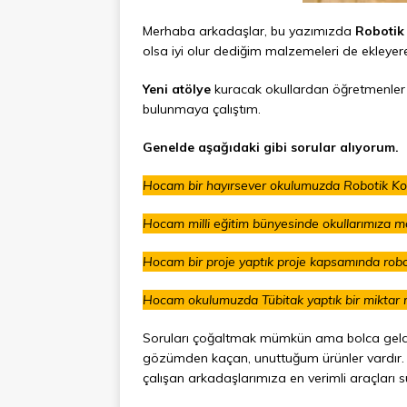
Merhaba arkadaşlar, bu yazımızda
Robotik
olsa iyi olur dediğim malzemeleri de ekleyerek
Yeni atölye
kuracak okullardan öğretmenler v
bulunmaya çalıştım.
Genelde aşağıdaki gibi sorular alıyorum.
Hocam bir hayırsever okulumuzda Robotik Kod
Hocam milli eğitim bünyesinde okullarımıza m
Hocam bir proje yaptık proje kapsamında robo
Hocam okulumuzda Tübitak yaptık bir miktar m
Soruları çoğaltmak mümkün ama bolca geldiğ
gözümden kaçan, unuttuğum ürünler vardır. Lü
çalışan arkadaşlarımıza en verimli araçlar