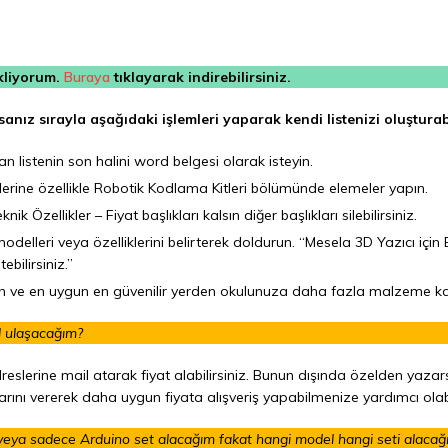
ekliyorum.
Buraya
tıklayarak indirebilirsiniz.
sanız sırayla aşağıdaki işlemleri yaparak kendi listenizi oluşturabi
listenin son halini word belgesi olarak isteyin.
lerine özellikle Robotik Kodlama Kitleri bölümünde elemeler yapın.
ik Özellikler – Fiyat başlıkları kalsın diğer başlıkları silebilirsiniz.
odelleri veya özelliklerini belirterek doldurun. “Mesela 3D Yazıcı için 
ebilirsiniz.”
alın ve en uygun en güvenilir yerden okulunuza daha fazla malzeme k
l ulaşacağım?
slerine mail atarak fiyat alabilirsiniz. Bunun dışında özelden yazars
arını vererek daha uygun fiyata alışveriş yapabilmenize yardımcı olabi
eya sadece Arduino set alacağım fakat hangi model hangi seti alaca