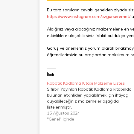
Bu tarz soruların cevabı genelden ziyade 
https://www.instagram.com/ozgurseremet/
ü
Aldığınız veya alacağınız malzemelerle en ver
etkinliklere ulaşabilirsiniz. Vakit buldukça y
Görüş ve önerileriniz yorum olarak bırakma
öğrencilerimizin bu araçlardan maksimum se
İlgili
Robotik Kodlama Kitabı Malzeme Listesi
Sıfırbir Yayınları Robotik Kodlama kitabında
bulunan etkinlikleri yapabilmek için ihtiyaç
duyabileceğiniz malzemeler aşağıda
listelenmiştir.
15 Ağustos 2024
"Genel" içinde