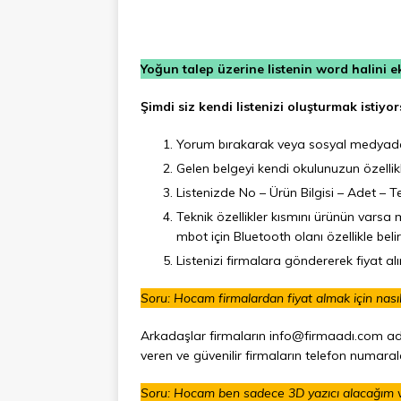
Yoğun talep üzerine listenin word halini 
Şimdi siz kendi listenizi oluşturmak istiyor
Yorum bırakarak veya sosyal medyadan 
Gelen belgeyi kendi okulunuzun özellik
Listenizde No – Ürün Bilgisi – Adet – Tekn
Teknik özellikler kısmını ürünün varsa m
mbot için Bluetooth olanı özellikle belirt
Listenizi firmalara göndererek fiyat 
Soru: Hocam firmalardan fiyat almak için nası
Arkadaşlar firmaların info@firmaadı.com adre
veren ve güvenilir firmaların telefon numaral
Soru: Hocam ben sadece 3D yazıcı alacağım v