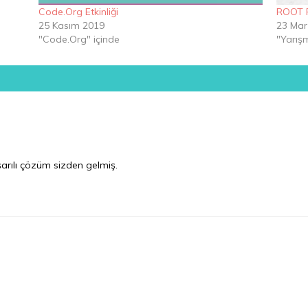
Code.Org Etkinliği
ROOT R
25 Kasım 2019
23 Mar
"Code.Org" içinde
"Yarışm
şarılı çözüm sizden gelmiş.