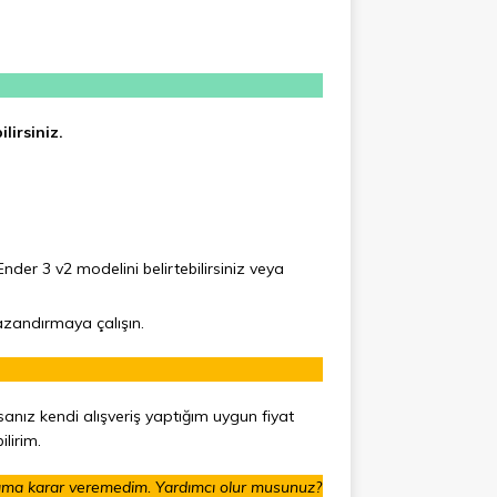
lirsiniz.
Ender 3 v2 modelini belirtebilirsiniz veya
azandırmaya çalışın.
anız kendi alışveriş yaptığım uygun fiyat
lirim.
ğıma karar veremedim. Yardımcı olur musunuz?