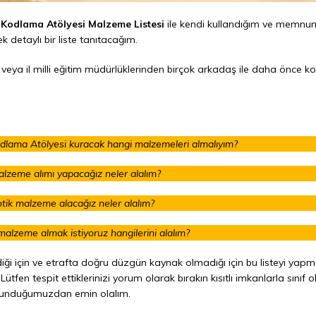
 Kodlama Atölyesi Malzeme Listesi
ile kendi kullandığım ve memnun
 detaylı bir liste tanıtacağım.
eya il milli eğitim müdürlüklerinden birçok arkadaş ile daha önce ko
lama Atölyesi kuracak hangi malzemeleri almalıyım?
alzeme alımı yapacağız neler alalım?
tik malzeme alacağız neler alalım?
alzeme almak istiyoruz hangilerini alalım?
i için ve etrafta doğru düzgün kaynak olmadığı için bu listeyi yap
tfen tespit ettiklerinizi yorum olarak bırakın kısıtlı imkanlarla sı
ı sunduğumuzdan emin olalım.