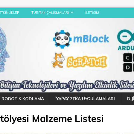
ETKINLIKLER
TÜBITAK ÇALIŞMALARI
İLETIŞIM
ROBOTIK KODLAMA
YAPAY ZEKA UYGULAMALARI
DI
ölyesi Malzeme Listesi