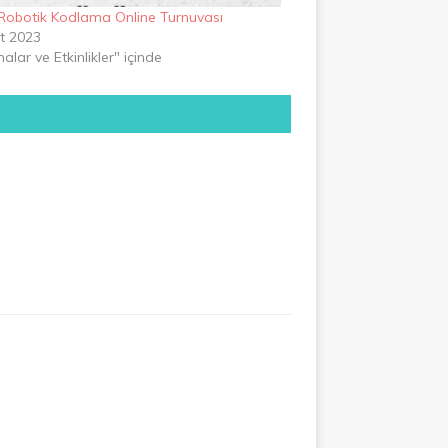
obotik Kodlama Online Turnuvası
t 2023
alar ve Etkinlikler" içinde