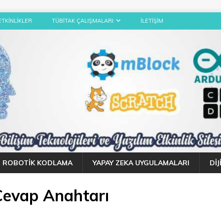
ETKINLIKLER
TÜBITAK ÇALIŞMALARI
İLETIŞIM
ROBOTIK KODLAMA
YAPAY ZEKA UYGULAMALARI
DI
Cevap Anahtarı