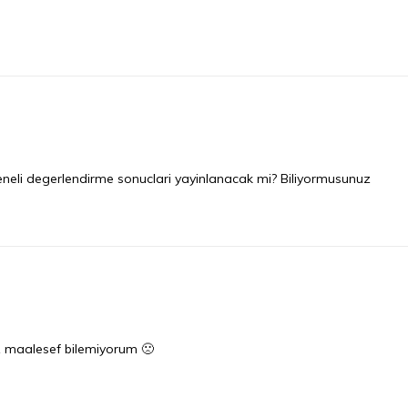
e geneli degerlendirme sonuclari yayinlanacak mi? Biliyormusunuz
uz maalesef bilemiyorum 🙁