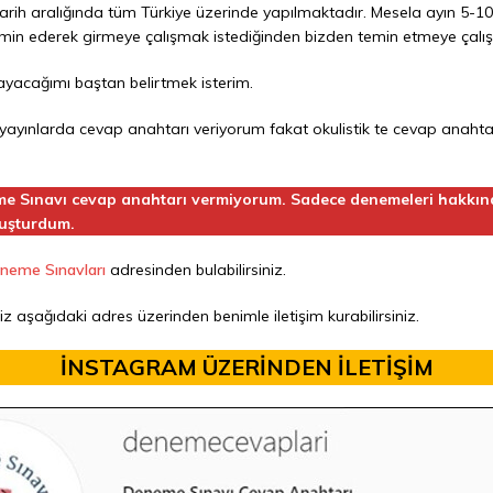
 tarih aralığında tüm Türkiye üzerinde yapılmaktadır. Mesela ayın 5-1
emin ederek girmeye çalışmak istediğinden bizden temin etmeye çalı
ayacağımı baştan belirtmek isterim.
ayınlarda cevap anahtarı veriyorum fakat okulistik te cevap anahtar
me Sınavı cevap anahtarı vermiyorum. Sadece denemeleri hakkın
luşturdum.
neme Sınavları
adresinden bulabilirsiniz.
z aşağıdaki adres üzerinden benimle iletişim kurabilirsiniz.
İNSTAGRAM ÜZERİNDEN İLETİŞİM