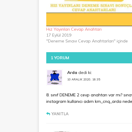
Hız Yayınları Cevap Anahtarı
17 Eylül 2019
"Deneme Sınavı Cevap Anahtarları" içinde
1 YORUM
Arda
dedi ki:
10 ARALIK 2020, 16:35
8. sınıf DENEME 2 cevp anahtarı var mı? sı
instagram kullanıcı adım km_cnq_arda nede
YANITLA