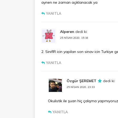
aynen ne zaman açıklanacak ya
YANITLA
Alperen
dedi ki:
25 NISAN 2020, 15:16
2. SiniflR icin yapilan son sinav icin Turkiy
YANITLA
Özgür ŞEREMET
dedi ki:
25 NISAN 2020, 23:33
Okulistik ile şuan hiç çalışma yapmıyor
YANITLA