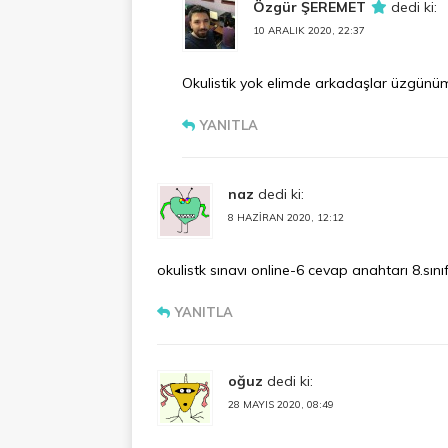
Özgür ŞEREMET
dedi ki:
10 ARALIK 2020, 22:37
Okulistik yok elimde arkadaşlar üzgünü
YANITLA
naz
dedi ki:
8 HAZIRAN 2020, 12:12
okulistk sınavı online-6 cevap anahtarı 8.sını
YANITLA
oğuz
dedi ki:
28 MAYIS 2020, 08:49