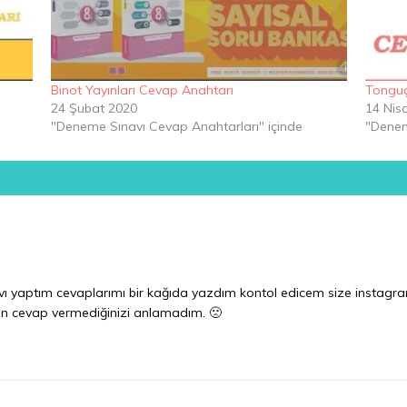
Binot Yayınları Cevap Anahtarı
Tonguç
24 Şubat 2020
14 Nis
"Deneme Sınavı Cevap Anahtarları" içinde
"Denem
navı yaptım cevaplarımı bir kağıda yazdım kontol edicem size instag
n cevap vermediğinizi anlamadım. 🙁