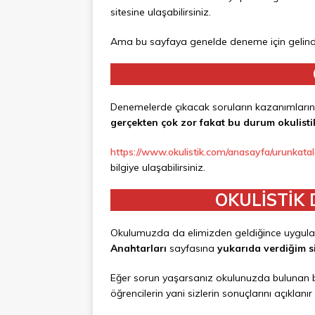
sitesine ulaşabilirsiniz.
Ama bu sayfaya genelde deneme için gelind
Denemelerde çıkacak soruların kazanımların
gerçekten çok zor fakat bu durum okulistik 
https://www.okulistik.com/anasayfa/urunkata
bilgiye ulaşabilirsiniz.
OKULİSTİK
Okulumuzda da elimizden geldiğince uygul
Anahtarları
sayfasına
yukarıda verdiğim si
Eğer sorun yaşarsanız okulunuzda bulunan 
öğrencilerin yani sizlerin sonuçlarını açıklan