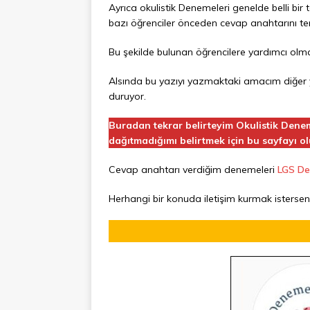
Ayrıca okulistik Denemeleri genelde belli bir
bazı öğrenciler önceden cevap anahtarını t
Bu şekilde bulunan öğrencilere yardımcı olm
Alsında bu yazıyı yazmaktaki amacım diğer y
duruyor.
Buradan tekrar belirteyim Okulistik Dene
dağıtmadığımı belirtmek için bu sayfayı o
Cevap anahtarı verdiğim denemeleri
LGS De
Herhangi bir konuda iletişim kurmak isterseni