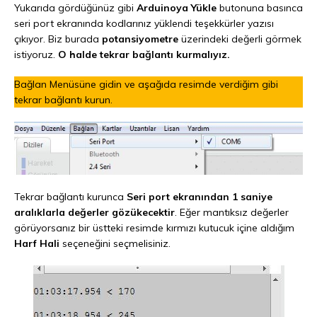
Yukarıda gördüğünüz gibi
Arduinoya Yükle
butonuna basınca
seri port ekranında kodlarınız yüklendi teşekkürler yazısı
çıkıyor. Biz burada
potansiyometre
üzerindeki değerli görmek
istiyoruz.
O halde tekrar bağlantı kurmalıyız.
Bağlan Menüsüne gidin ve aşağıda resimde verdiğim gibi
tekrar bağlantı kurun.
Tekrar bağlantı kurunca
Seri port ekranından 1 saniye
aralıklarla değerler gözükecektir
. Eğer mantıksız değerler
görüyorsanız bir üstteki resimde kırmızı kutucuk içine aldığım
Harf Hali
seçeneğini seçmelisiniz.