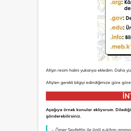
Afişin resim halini yukarıya ekledim. Daha yü
Afişten gerekli bilgiyi edindiğimize göre gör
İ
Aşağıya örnek konular ekliyorum. Dilediği
gönderebilirsiniz.
–
Ömer Seyfettin ile ilgili e-kitap arama