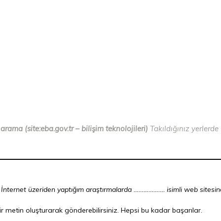
rama (site:eba.gov.tr – bilişim teknolojileri)
Takıldığınız yerlerde
 İnternet üzeriden yaptığım araştırmalarda ………………. isimli web sitesind
r metin oluşturarak gönderebilirsiniz. Hepsi bu kadar başarılar.