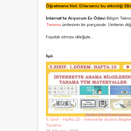
Öğretmene Not: Dilerseniz bu etkinliği EB
İnternet’te Arıyorum Ev Ödevi
Bilişim Teknol
Tarama
ünitesinin bir parçasıdır. Ünitenin diğ
Faydalı olması dileğiyle…
İlgili
5. Sınıf – Hafta 10 – İnternette Arama Bilgiler
Tarama
26 Ağustos 2019