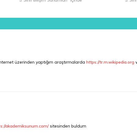
.İnternet üzerinden yaptığım araştırmalarda
https://tr.m.wikipedia.org
w
ps://akademiksunum.com/
sitesinden buldum