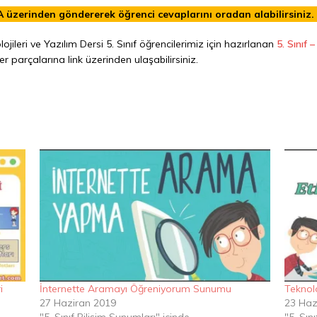
A üzerinden göndererek öğrenci cevaplarını oradan alabilirsiniz.
ojileri ve Yazılım Dersi 5. Sınıf öğrencilerimiz için hazırlanan
5. Sınıf 
er parçalarına link üzerinden ulaşabilirsiniz.
i
İnternette Aramayı Öğreniyorum Sunumu
Teknolo
27 Haziran 2019
23 Haz
"5. Sınıf Bilişim Sunumları" içinde
"5. Sın