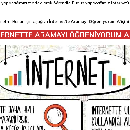
a yapacağımızı teorik olarak öğrendik. Bugün yapacağımız
İnternet’
dinelim. Bunun için aşağıya
İnternet’te Aramayı Öğreniyorum Afişini
TERNETTE ARAMAYI ÖĞRENİYORUM AF