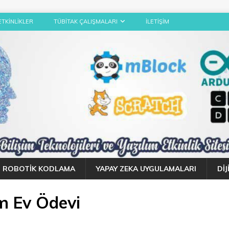
ETKINLIKLER
TÜBITAK ÇALIŞMALARI
İLETIŞIM
ROBOTIK KODLAMA
YAPAY ZEKA UYGULAMALARI
DI
um Ev Ödevi