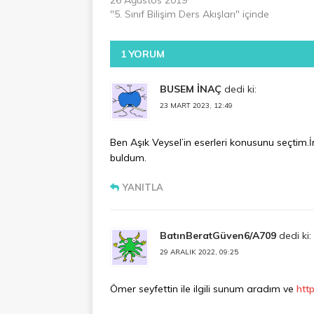
"5. Sınıf Bilişim Ders Akışları" içinde
1 YORUM
BUSEM İNAÇ
dedi ki:
23 MART 2023, 12:49
Ben Aşık Veysel’in eserleri konusunu seçtim
buldum.
YANITLA
BatınBeratGüven6/A709
dedi ki:
29 ARALIK 2022, 09:25
Ömer seyfettin ile ilgili sunum aradım ve
htt