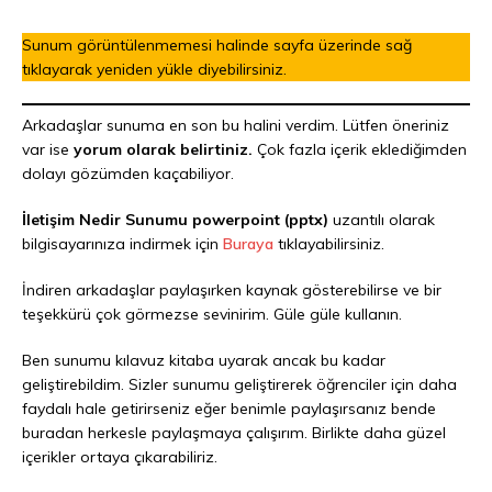
Sunum görüntülenmemesi halinde sayfa üzerinde sağ
tıklayarak yeniden yükle diyebilirsiniz.
Arkadaşlar sunuma en son bu halini verdim. Lütfen öneriniz
var ise
yorum olarak belirtiniz.
Çok fazla içerik eklediğimden
dolayı gözümden kaçabiliyor.
İletişim Nedir Sunumu powerpoint (pptx)
uzantılı olarak
bilgisayarınıza indirmek için
Buraya
tıklayabilirsiniz.
İndiren arkadaşlar paylaşırken kaynak gösterebilirse ve bir
teşekkürü çok görmezse sevinirim. Güle güle kullanın.
Ben sunumu kılavuz kitaba uyarak ancak bu kadar
geliştirebildim. Sizler sunumu geliştirerek öğrenciler için daha
faydalı hale getirirseniz eğer benimle paylaşırsanız bende
buradan herkesle paylaşmaya çalışırım. Birlikte daha güzel
içerikler ortaya çıkarabiliriz.