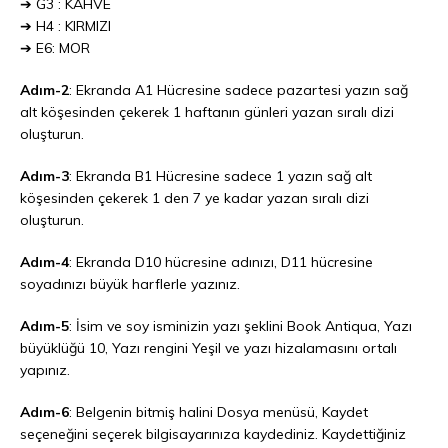
➔ G3 : KAHVE
➔ H4 : KIRMIZI
➔ E6: MOR
Adım-2
: Ekranda A1 Hücresine sadece pazartesi yazın sağ
alt köşesinden çekerek 1 haftanın günleri yazan sıralı dizi
oluşturun.
Adım-3
: Ekranda B1 Hücresine sadece 1 yazın sağ alt
köşesinden çekerek 1 den 7 ye kadar yazan sıralı dizi
oluşturun.
Adım-4
: Ekranda D10 hücresine adınızı, D11 hücresine
soyadınızı büyük harflerle yazınız.
Adım-5
: İsim ve soy isminizin yazı şeklini Book Antiqua, Yazı
büyüklüğü 10, Yazı rengini Yeşil ve yazı hizalamasını ortalı
yapınız.
Adım-6
: Belgenin bitmiş halini Dosya menüsü, Kaydet
seçeneğini seçerek bilgisayarınıza kaydediniz. Kaydettiğiniz