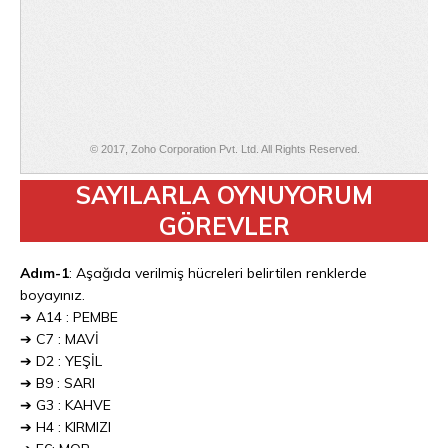
SAYILARLA OYNUYORUM
GÖREVLER
Adım-1
: Aşağıda verilmiş hücreleri belirtilen renklerde
boyayınız.
➔ A14 : PEMBE
➔ C7 : MAVİ
➔ D2 : YEŞİL
➔ B9 : SARI
➔ G3 : KAHVE
➔ H4 : KIRMIZI