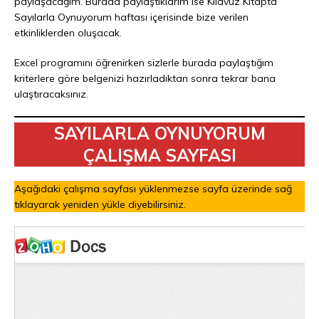
paylaşacağım. Burada paylaştıklarım ise Kılavuz Kitapta
Sayılarla Oynuyorum haftası içerisinde bize verilen
etkinliklerden oluşacak.
Excel programını öğrenirken sizlerle burada paylaştığım
kriterlere göre belgenizi hazırladıktan sonra tekrar bana
ulaştıracaksınız.
SAYILARLA OYNUYORUM
ÇALIŞMA SAYFASI
Aşağıdaki çalışma sayfası yüklenmezse sayfa üzerinde sağ
tıklayarak yeniden yükle diyebilirsiniz.