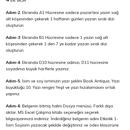
➔ E6: MOR
Adım-2
: Ekranda A1 Hücresine sadece pazartesi yazın sağ
alt köşesinden çekerek 1 haftanın günleri yazan sıralı dizi
oluşturun.
Adım-3
: Ekranda B1 Hücresine sadece 1 yazın sağ alt
köşesinden çekerek 1 den 7 ye kadar yazan sıralı dizi
oluşturun.
Adım-4
: Ekranda D10 hücresine adınızı, D11 hücresine
soyadınızı büyük harflerle yazınız.
Adım-5
: İsim ve soy isminizin yazı şeklini Book Antiqua, Yazı
büyüklüğü 10, Yazı rengini Yeşil ve yazı hizalamasını ortalı
yapınız.
Adım-6
: Belgenin bitmiş halini Dosya menüsü, Farklı dışa
aktar, MS Excel Çalışma kitabı seçeneğini seçerek
bilgisayarınıza indiriniz. İndirdiğiniz belgenin adını Etkinlik 1-
İsim Soyisim yazacak şekilde değiştiriniz ve ödev klasörüne