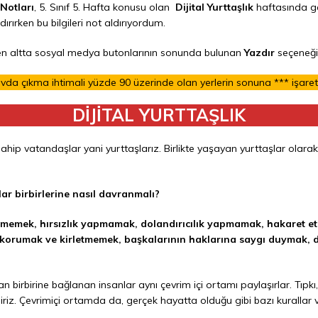
 Notları
, 5. Sınıf 5. Hafta konusu olan
Dijital Yurttaşlık
haftasında ge
ırırken bu bilgileri not aldırıyordum.
eya en altta sosyal medya butonlarının sonunda bulunan
Yazdır
seçeneği i
navda çıkma ihtimali yüzde 90 üzerinde olan yerlerin sonuna *** işare
DİJİTAL YURTTAŞLIK
hip vatandaşlar yani yurttaşlarız. Birlikte yaşayan yurttaşlar olara
lar birbirlerine nasıl davranmalı?
ememek, hırsızlık yapmamak, dolandırıcılık yapmamak, hakaret et
i korumak ve kirletmemek, başkalarının haklarına saygı duymak
an birbirine bağlanan insanlar aynı çevrim içi ortamı paylaşırlar. Tıpkı,
liriz. Çevrimiçi ortamda da, gerçek hayatta olduğu gibi bazı kurallar v