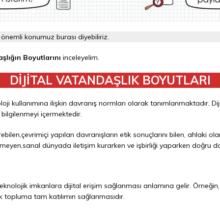
önemli konumuz burası diyebiliriz.
aşlığın Boyutlarını
inceleyelim.
DİJİTAL VATANDAŞLIK BOYUTLARI
ji kullanımına ilişkin davranış normları olarak tanımlanmaktadır. Dijit
ilgilenmeyi içermektedir.
irebilen,çevrimiçi yapılan davranışların etik sonuçlarını bilen, ahlaki ola
eyen,sanal dünyada iletişim kurarken ve işbirliği yaparken doğru da
nolojik imkanlara dijital erişim sağlanması anlamına gelir. Örneğin, cins
onik topluma tam katılımın sağlanmasıdır.