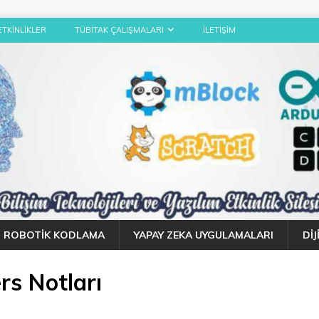
ETKINLIKLER
TÜBITAK ÇALIŞMALARI
İLETIŞIM
ROBOTIK KODLAMA
YAPAY ZEKA UYGULAMALARI
DI
ers Notları