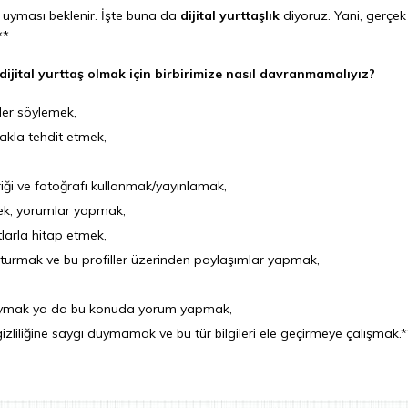
a uyması beklenir. İşte buna da
dijital yurttaşlık
diyoruz. Yani, gerçe
**
 dijital yurttaş olmak için birbirimize nasıl davranmamalıyız?
ler söylemek,
makla tehdit etmek,
çeriği ve fotoğrafı kullanmak/yayınlamak,
ek, yorumlar yapmak,
tlarla hitap etmek,
luşturmak ve bu profiller üzerinden paylaşımlar yapmak,
 yaymak ya da bu konuda yorum yapmak,
in gizliliğine saygı duymamak ve bu tür bilgileri ele geçirmeye çalışmak.