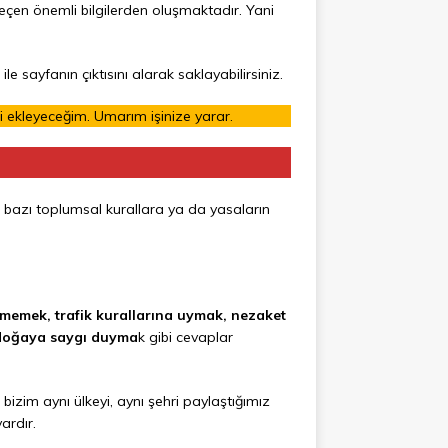
çen önemli bilgilerden oluşmaktadır. Yani
le sayfanın çıktısını alarak saklayabilirsiniz.
ti ekleyeceğim. Umarım işinize yarar.
k bazı toplumsal kurallara ya da yasaların
memek, trafik kurallarına uymak, nezaket
, doğaya saygı duyma
k gibi cevaplar
 bizim aynı ülkeyi, aynı şehri paylaştığımız
ardır.