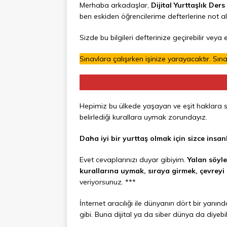
Merhaba arkadaşlar,
Dijital Yurttaşlık Ders
ben eskiden öğrencilerime defterlerine not ald
Sizde bu bilgileri defterinize geçirebilir v
Sınavlara çalışırken işinize yarayacaktır. Sı
Hepimiz bu ülkede yaşayan ve eşit haklara sa
belirlediği kurallara uymak zorundayız.
Daha iyi bir yurttaş olmak için sizce insan
Evet cevaplarınızı duyar gibiyim.
Yalan söyl
kurallarına uymak, sıraya girmek, çevrey
veriyorsunuz. ***
İnternet aracılığı ile dünyanın dört bir yanınd
gibi. Buna dijital ya da siber dünya da diyebi