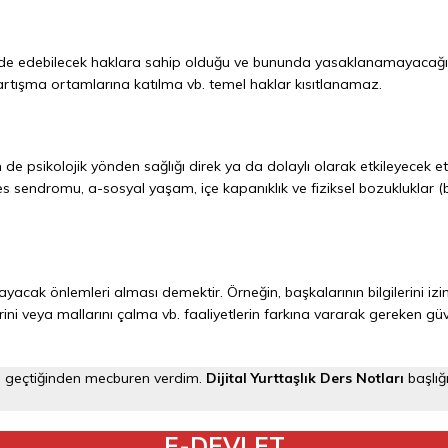
ade edebilecek haklara sahip olduğu ve bununda yasaklanamayacağı 
artışma ortamlarına katılma vb. temel haklar kısıtlanamaz.
 de psikolojik yönden sağlığı direk ya da dolaylı olarak etkileyecek
s sendromu, a-sosyal yaşam, içe kapanıklık ve fiziksel bozukluklar (bel
yacak önlemleri alması demektir. Örneğin, başkalarının bilgilerini izin
ini veya mallarını çalma vb. faaliyetlerin farkına vararak gereken güve
nde geçtiğinden mecburen verdim.
Dijital Yurttaşlık Ders Notları
başlığ
E-DEVLET