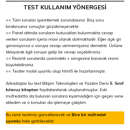
TEST KULLANIM YÖNERGESİ
<< Tüm soruları işaretlemek zorundasınız. Boş soru
bırakırsanız sonuçlar gözükmeyecektir.
<< Panel altında soruların kutucukları bulunmakta cevap
verilen soruların içerisi mavi olarak dolmaktadır. Eğer açık gri
görünüyorsa o soruya cevap vermemişsiniz demektir. Üstüne
tıklayarak ilgili soruya gelip bir cevap seçebilirsiniz.
<< Resimli sorularda üzerindeki + simgesine basarak resmi
büyütebilirsiniz.
<< Testler mobil uyumlu olup html5 ile hazırlanmıştır.
Arkadaşlar bu test Bilişim Teknolojileri ve Yazılım Dersi
5. Sınıf
kılavuz kitaptan
faydalanılarak oluşturulmuştur. Eski
müfredatta da bulunan sorulara kıyamadığım için geçen sene
ekledim ve o konuları da işlemeye çalıştım.
Bu sene testimiz güncellenecek ve
Bire bir müfredat
uyumlu
hale getirilecektir.