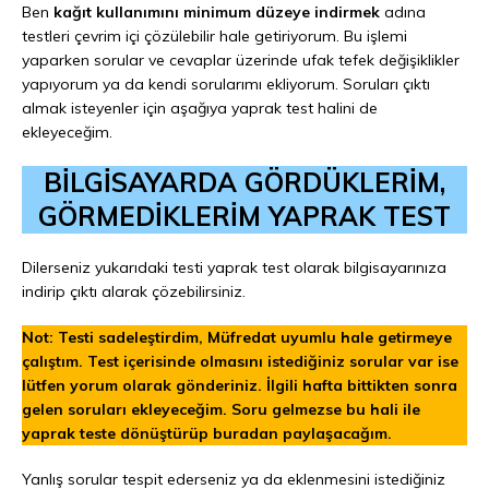
Ben
kağıt kullanımını minimum düzeye indirmek
adına
testleri çevrim içi çözülebilir hale getiriyorum. Bu işlemi
yaparken sorular ve cevaplar üzerinde ufak tefek değişiklikler
yapıyorum ya da kendi sorularımı ekliyorum. Soruları çıktı
almak isteyenler için aşağıya yaprak test halini de
ekleyeceğim.
BİLGİSAYARDA GÖRDÜKLERİM,
GÖRMEDİKLERİM YAPRAK TEST
Dilerseniz yukarıdaki testi yaprak test olarak bilgisayarınıza
indirip çıktı alarak çözebilirsiniz.
Not: Testi sadeleştirdim, Müfredat uyumlu hale getirmeye
çalıştım. Test içerisinde olmasını istediğiniz sorular var ise
lütfen yorum olarak gönderiniz. İlgili hafta bittikten sonra
gelen soruları ekleyeceğim. Soru gelmezse bu hali ile
yaprak teste dönüştürüp buradan paylaşacağım.
Yanlış sorular tespit ederseniz ya da eklenmesini istediğiniz