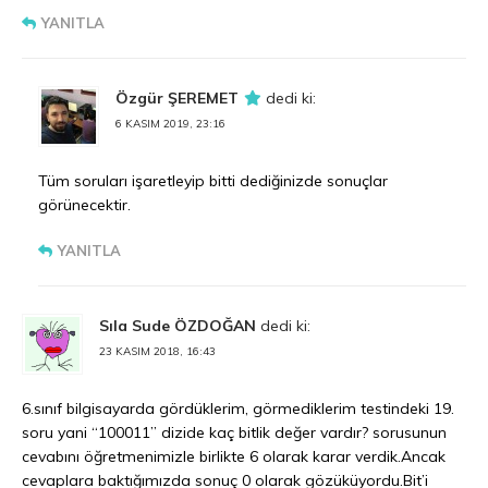
YANITLA
Özgür ŞEREMET
dedi ki:
6 KASIM 2019, 23:16
Tüm soruları işaretleyip bitti dediğinizde sonuçlar
görünecektir.
YANITLA
Sıla Sude ÖZDOĞAN
dedi ki:
23 KASIM 2018, 16:43
6.sınıf bilgisayarda gördüklerim, görmediklerim testindeki 19.
soru yani “100011” dizide kaç bitlik değer vardır? sorusunun
cevabını öğretmenimizle birlikte 6 olarak karar verdik.Ancak
cevaplara baktığımızda sonuç 0 olarak gözüküyordu.Bit’i