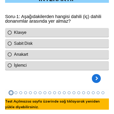
Test Açılmazsa sayfa üzerinde sağ tıklayarak yeniden
yükle diyebilirsiniz.