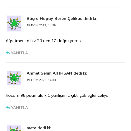
Büşra Hapay Beren Çelikus
dedi ki:
19 EKIM 2022, 14:39
öğretmenim biz 20 den 17 doğru yaptık
YANITLA
Ahmet Selim Alİ İHSAN
dedi ki:
19 EKIM 2022, 14:38
hocam 95 puan aldık 1 yanlışımız çıktı çok eğlenceliydi
YANITLA
mete
dedi ki: