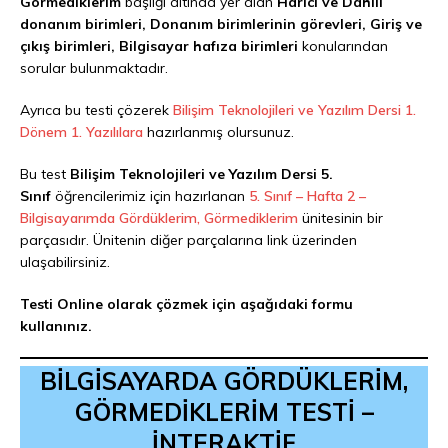
Görmediklerim
başlığı altında yer alan
Harici ve Dahili
donanım birimleri, Donanım birimlerinin görevleri, Giriş ve
çıkış birimleri, Bilgisayar hafıza birimleri
konularından
sorular bulunmaktadır.
Ayrıca bu testi çözerek
Bilişim Teknolojileri ve Yazılım Dersi 1.
Dönem 1. Yazılılara
hazırlanmış olursunuz.
Bu test
Bilişim Teknolojileri ve Yazılım Dersi 5.
Sınıf
öğrencilerimiz için hazırlanan
5. Sınıf – Hafta 2 –
Bilgisayarımda Gördüklerim, Görmediklerim
ünitesinin bir
parçasıdır. Ünitenin diğer parçalarına link üzerinden
ulaşabilirsiniz.
Testi Online olarak çözmek için aşağıdaki formu
kullanınız.
BİLGİSAYARDA GÖRDÜKLERİM,
GÖRMEDİKLERİM TESTİ –
İNTERAKTİF