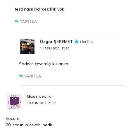
testi nasıl indircez link yok
YANITLA
Özgür ŞEREMET
dedi ki:
1 KASIM 2020, 12:30
Sadece çevrimiçi kullanım.
YANITLA
Muaz
dedi ki:
5 KASIM 2019, 21:02
hocam
20. sorunun cevabı nedir