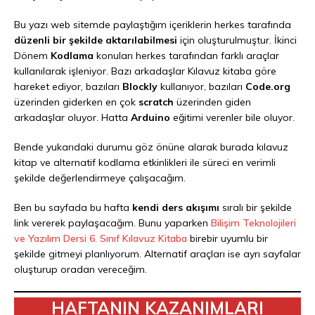
Bu yazı web sitemde paylaştığım içeriklerin herkes tarafında
düzenli bir şekilde aktarılabilmesi
için oluşturulmuştur. İkinci
Dönem
Kodlama
konuları herkes tarafından farklı araçlar
kullanılarak işleniyor. Bazı arkadaşlar Kılavuz kitaba göre
hareket ediyor, bazıları
Blockly
kullanıyor, bazıları
Code.org
üzerinden giderken en çok
scratch
üzerinden giden
arkadaşlar oluyor. Hatta
Arduino
eğitimi verenler bile oluyor.
Bende yukarıdaki durumu göz önüne alarak burada kılavuz
kitap ve alternatif kodlama etkinlikleri ile süreci en verimli
şekilde değerlendirmeye çalışacağım.
Ben bu sayfada bu hafta
kendi ders akışımı
sıralı bir şekilde
link vererek paylaşacağım. Bunu yaparken
Bilişim Teknolojileri
ve Yazılım Dersi 6. Sınıf Kılavuz Kitaba
birebir uyumlu bir
şekilde gitmeyi planlıyorum. Alternatif araçları ise ayrı sayfalar
oluşturup oradan vereceğim.
HAFTANIN KAZANIMLARI