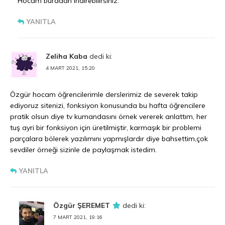
Hocam buradan indirebilirsiniz.
YANITLA
Zeliha Kaba
dedi ki:
4 MART 2021, 15:20
Özgür hocam öğrencilerimle derslerimiz de severek takip
ediyoruz sitenizi, fonksiyon konusunda bu hafta öğrencilere
pratik olsun diye tv kumandasını örnek vererek anlattım, her
tuş ayri bir fonksiyon için üretilmiştir, karmaşık bir problemi
parçalara bölerek yazılımını yapmışlardır diye bahsettim,çok
sevdiler örneği sizinle de paylaşmak istedim.
YANITLA
Özgür ŞEREMET
dedi ki:
7 MART 2021, 19:16