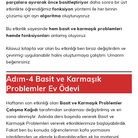
parçalara ayırarak önce basitleştiriyor
daha sonra bir üst
etkinlikte öğrendiğimiz
fonksiyon
yöntemi ile her birinin
çözümü için ayrı
algoritma
oluşturuyoruz.
Bu etkinlik sayesinde
hem basit ve karmaşık problemleri
hemde fonksiyonları
anlamış oluyoruz.
Kılavuz kitapta var olan bu etkinliği ben biraz değiştirdim ve
çevrimiçi uygulanabilir halini oluşturmaya çalıştım. Umarım
beğenirsiniz.
Adım-4 Basit ve Karmaşık
Problemler Ev Ödevi
Haftanın son etkinliği olan
Basit ve Karmaşık Problemler
Çalışma Kağıdı
tarafımdan sıralaması değiştirilmiş ve en
sona alınmıştır. Aslında ders başında vererek Basit ve
Karmaşık Problemleri vererek etkinliklerimize başlayabilirdik.
Fakat ben bu konuda öğrencilerimin kafa yormasını
istediğimden ve elimde kullanabileceğim ek bir materyal