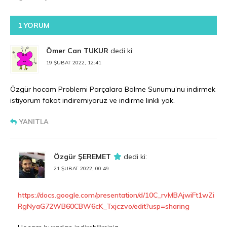
1 YORUM
Ömer Can TUKUR
dedi ki:
19 ŞUBAT 2022, 12:41
Özgür hocam Problemi Parçalara Bölme Sunumu’nu indirmek
istiyorum fakat indiremiyoruz ve indirme linkli yok.
YANITLA
Özgür ŞEREMET
dedi ki:
21 ŞUBAT 2022, 00:49
https://docs.google.com/presentation/d/10C_rvMBAjwiFt1wZi
RgNyaG72WB60CBW6cK_Txjczvo/edit?usp=sharing